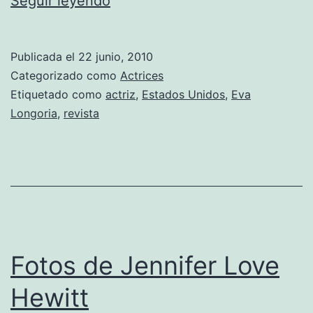
Seguir leyendo
de
Eva
Publicada el
22 junio, 2010
Longoria
Categorizado como
Actrices
Etiquetado como
actriz
,
Estados Unidos
,
Eva
Longoria
,
revista
Fotos de Jennifer Love
Hewitt