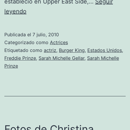
estableció en Upper East Side,…
Seguir
Fotos
leyendo
de
Sarah
Publicada el
7 julio, 2010
Michelle
Categorizado como
Actrices
Gellar
Etiquetado como
actriz
,
Burger King
,
Estados Unidos
,
Freddie Prinze
,
Sarah Michelle Gellar
,
Sarah Michelle
Prinze
Fotos de Christina