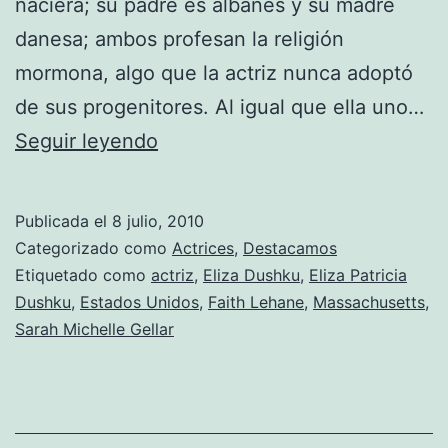
naciera; su padre es albanés y su madre
danesa; ambos profesan la religión
mormona, algo que la actriz nunca adoptó
de sus progenitores. Al igual que ella uno…
Fotos
Seguir leyendo
de
Eliza
Publicada el
8 julio, 2010
Dushku
Categorizado como
Actrices
,
Destacamos
Etiquetado como
actriz
,
Eliza Dushku
,
Eliza Patricia
Dushku
,
Estados Unidos
,
Faith Lehane
,
Massachusetts
,
Sarah Michelle Gellar