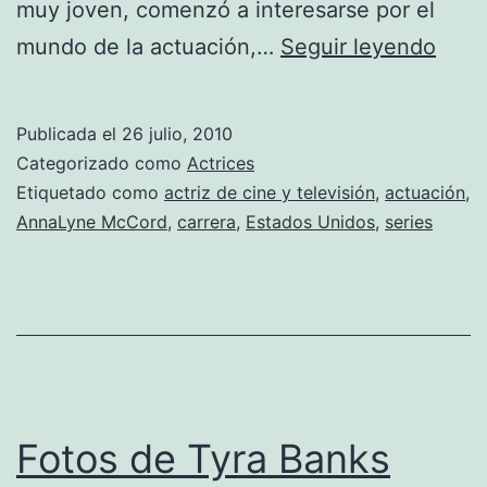
muy joven, comenzó a interesarse por el
Foto
mundo de la actuación,…
Seguir leyendo
de
Anna
Publicada el
26 julio, 2010
McC
Categorizado como
Actrices
Etiquetado como
actriz de cine y televisión
,
actuación
,
AnnaLyne McCord
,
carrera
,
Estados Unidos
,
series
Fotos de Tyra Banks