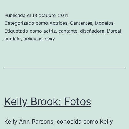
Jovovic
una
Publicada el
18 octubre, 2011
pérfida
Categorizado como
Actrices
,
Cantantes
,
Modelos
dama
Etiquetado como
actriz
,
cantante
,
diseñadora
,
L'oreal
,
modelo
,
películas
,
sexy
Kelly Brook: Fotos
Kelly Ann Parsons, conocida como Kelly