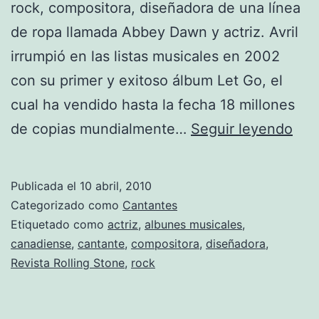
rock, compositora, diseñadora de una línea
de ropa llamada Abbey Dawn y actriz. Avril
irrumpió en las listas musicales en 2002
con su primer y exitoso álbum Let Go, el
cual ha vendido hasta la fecha 18 millones
FO
de copias mundialmente…
Seguir leyendo
DE
AVR
Publicada el
10 abril, 2010
LAV
Categorizado como
Cantantes
Etiquetado como
actriz
,
albunes musicales
,
canadiense
,
cantante
,
compositora
,
diseñadora
,
Revista Rolling Stone
,
rock