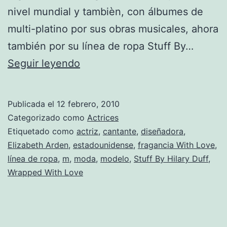
nivel mundial y tambièn, con álbumes de
multi-platino por sus obras musicales, ahora
también por su línea de ropa Stuff By…
Los
Seguir leyendo
verdes
vienen
Publicada el
12 febrero, 2010
de
Categorizado como
Actrices
muchos
Etiquetado como
actriz
,
cantante
,
diseñadora
,
Elizabeth Arden
,
estadounidense
,
fragancia With Love
,
lados
línea de ropa
,
m
,
moda
,
modelo
,
Stuff By Hilary Duff
,
para
Wrapped With Love
Hilary
Duff.