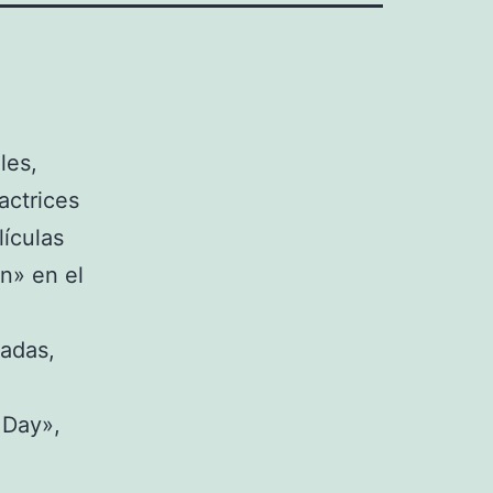
les,
actrices
lículas
n» en el
cadas,
 Day»,