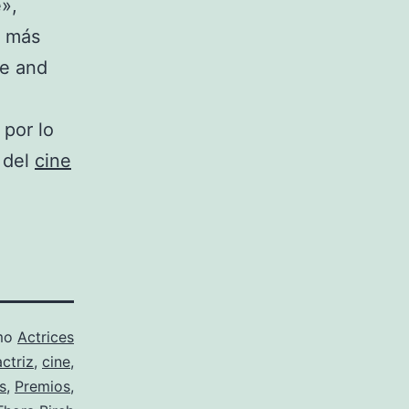
e»,
s más
ie and
 por lo
 del
cine
omo
Actrices
actriz
,
cine
,
s
,
Premios
,