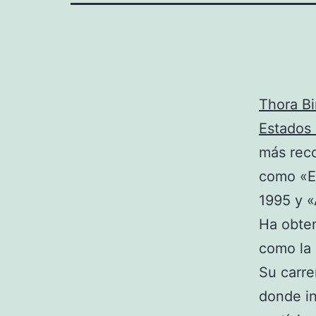
Thora Bi
Estados
más reco
como «El
1995 y «
Ha obte
como la 
Su carre
donde in