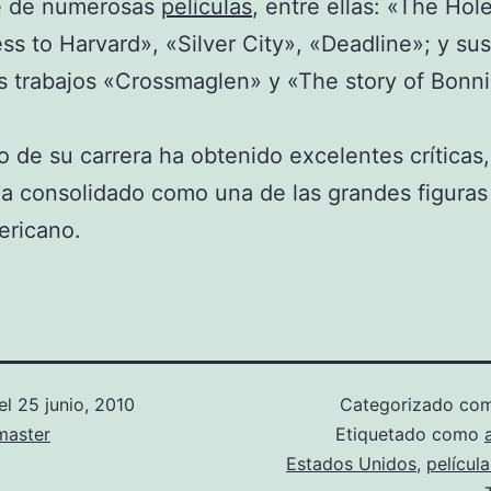
pe de numerosas
películas
, entre ellas: «The Hol
s to Harvard», «Silver City», «Deadline»; y su
s trabajos «Crossmaglen» y «The story of Bonn
go de su carrera ha obtenido excelentes críticas,
a consolidado como una de las grandes figuras
ericano.
el
25 junio, 2010
Categorizado c
aster
Etiquetado como
Estados Unidos
,
película