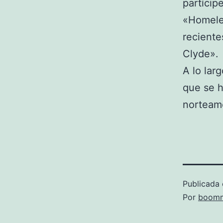
partíci
«Homeles
reciente
Clyde».
A lo lar
que se h
norteam
Publicada 
Por
boomm