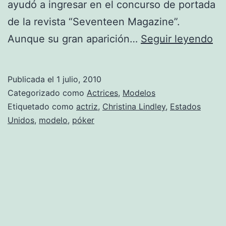
ayudó a ingresar en el concurso de portada
de la revista “Seventeen Magazine”.
Fo
Aunque su gran aparición…
Seguir leyendo
de
Ch
Publicada el
1 julio, 2010
Li
Categorizado como
Actrices
,
Modelos
Etiquetado como
actriz
,
Christina Lindley
,
Estados
Unidos
,
modelo
,
póker