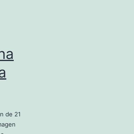
na
a
en de 21
imagen