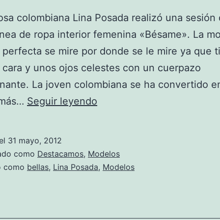
sa colombiana Lina Posada realizó una sesión 
línea de ropa interior femenina «Bésame». La m
perfecta se mire por donde se le mire ya que t
 cara y unos ojos celestes con un cuerpazo
nante. La joven colombiana se ha convertido en
Lina
 más…
Seguir leyendo
Posada,
luciendo
el
31 mayo, 2012
ropa
zado como
Destacamos
,
Modelos
interior
do como
bellas
,
Lina Posada
,
Modelos