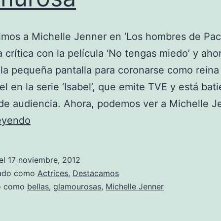
mos a Michelle Jenner en ‘Los hombres de Paco
a crítica con la película ‘No tengas miedo’ y aho
 la pequeña pantalla para coronarse como reina
el en la serie ‘Isabel’, que emite TVE y está bat
de audiencia. Ahora, podemos ver a Michelle 
Michelle
leyendo
Jenner,
muy
el
17 noviembre, 2012
glamurosa
zado como
Actrices
,
Destacamos
do como
bellas
,
glamourosas
,
Michelle Jenner