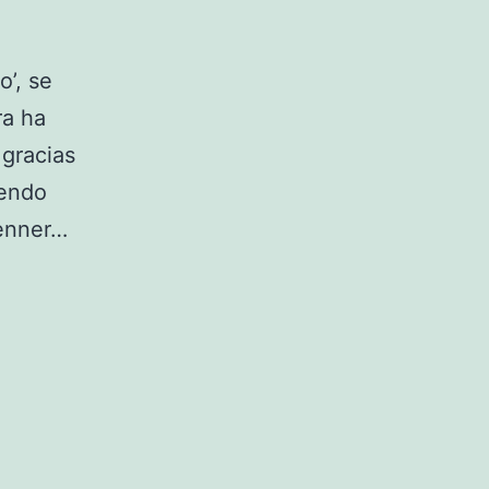
’, se
ra ha
 gracias
iendo
Jenner…