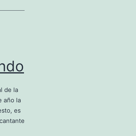
undo
l de la
e año la
esto, es
 cantante