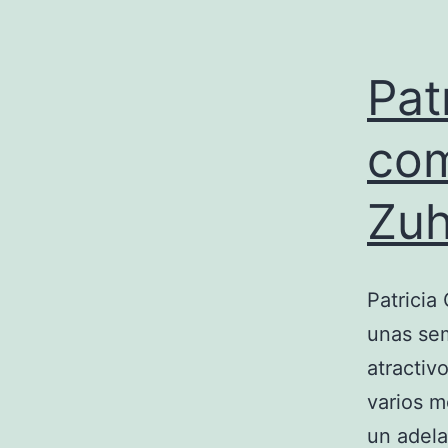
Pat
com
Zuh
Patricia
unas se
atractiv
varios m
un adela