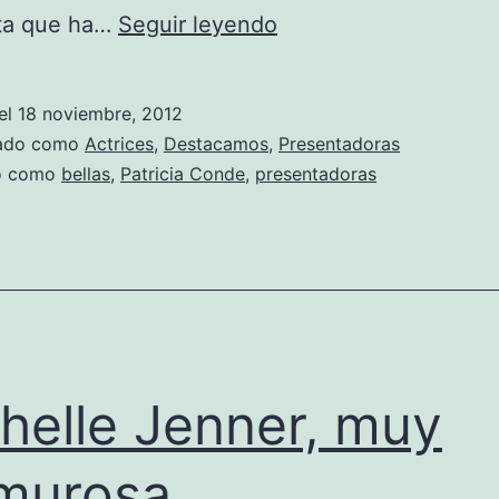
Patricia
sta que ha…
Seguir leyendo
Conde,
posado
el
18 noviembre, 2012
completo
zado como
Actrices
,
Destacamos
,
Presentadoras
vestida
do como
bellas
,
Patricia Conde
,
presentadoras
de
Zuhair
Murad
helle Jenner, muy
murosa