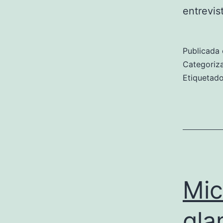
entrevi
Publicada 
Categori
Etiqueta
Mic
gla