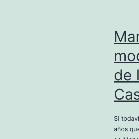
Mar
mod
de 
Cas
Si todav
años que