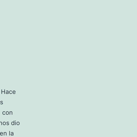
. Hace
s
a con
nos dio
en la