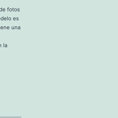
de fotos
odelo es
iene una
 la