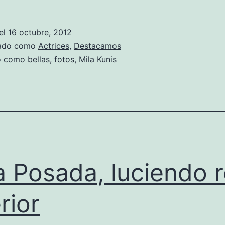
Kunis,
elegid
el
16 octubre, 2012
la
zado como
Actrices
,
Destacamos
mujer
do como
bellas
,
fotos
,
Mila Kunis
más
sexy
del
mund
a Posada, luciendo 
rior