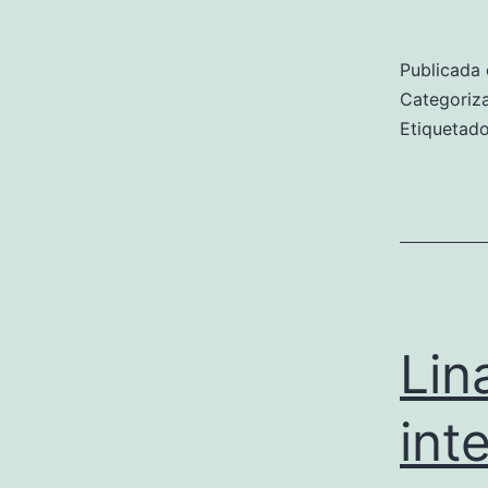
Publicada 
Categori
Etiqueta
Lin
inte