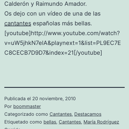
Calderón y Raimundo Amador.
Os dejo con un vídeo de una de las
cantantes
españolas más bellas.
[youtube]http://www.youtube.com/watch?
v=uW5jhkN7elA&playnext=1&list=PL9EC7E
C8CECB7D9D7&index=21[/youtube]
Publicada el
20 noviembre, 2010
Por
boommaster
Categorizado como
Cantantes
,
Destacamos
Etiquetado como
bellas
,
Cantantes
,
María Rodríguez