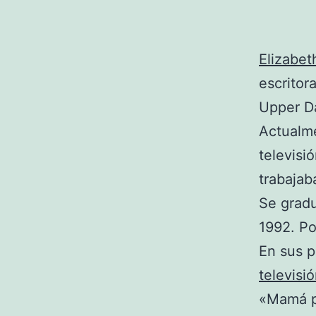
Elizabet
escritor
Upper Da
Actualme
televisi
trabajab
Se gradu
1992. Po
En sus p
televisi
«Mamá po