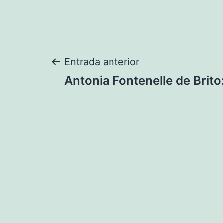
Navegación
Entrada anterior
Antonia Fontenelle de Brito
de
entradas