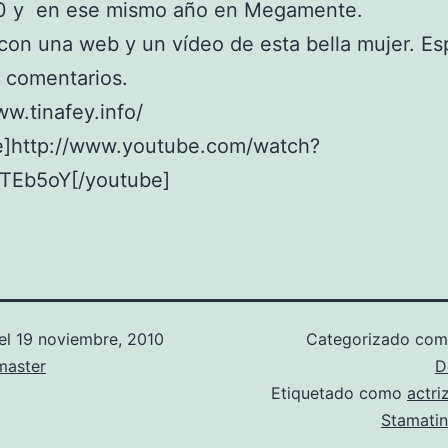
0 y en ese mismo año en Megamente.
con una web y un vídeo de esta bella mujer. Es
 comentarios.
ww.tinafey.info/
e]http://www.youtube.com/watch?
TEb5oY[/youtube]
el
19 noviembre, 2010
Categorizado co
aster
D
Etiquetado como
actri
Stamati