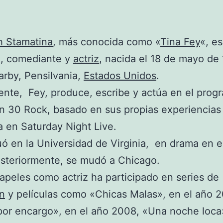
h Stamatina
, más conocida como «
Tina Fey
«, e
a, comediante y
actriz
, nacida el 18 de mayo de
rby, Pensilvania,
Estados Unidos
.
nte, Fey, produce, escribe y actúa en el prog
ón 30 Rock, basado en sus propias experiencia
a en Saturday Night Live.
ó en la Universidad de Virginia, en drama en e
steriormente, se mudó a Chicago.
apeles como actriz ha participado en series de
ón
y películas como «Chicas Malas», en el año 
r encargo», en el año 2008, «Una noche loca»