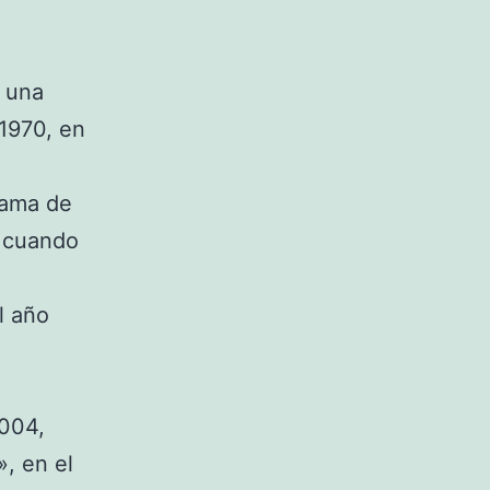
s una
 1970, en
rama de
s cuando
l año
2004,
, en el