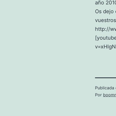
año 201
Os dejo 
vuestros
http://w
[youtub
v=xHlgN
Publicada 
Por
boomm