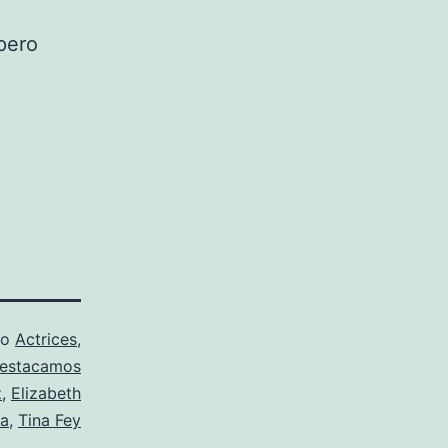
pero
mo
Actrices
,
estacamos
z
,
Elizabeth
na
,
Tina Fey