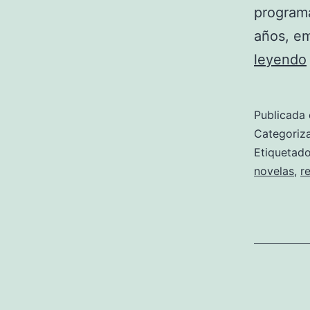
programa
años, em
leyendo
Publicada 
Categori
Etiqueta
novelas
,
r