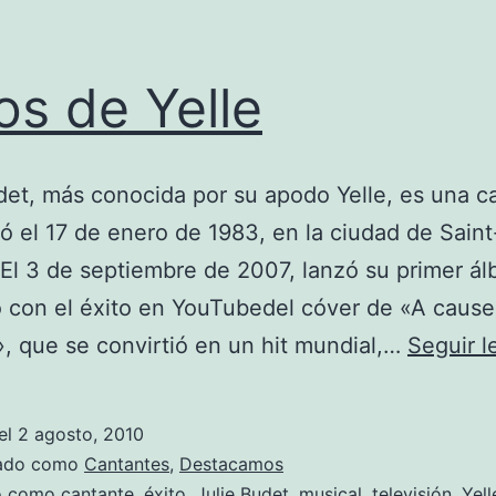
os de Yelle
det, más conocida por su apodo Yelle, es una c
ó el 17 de enero de 1983, en la ciudad de Saint
 El 3 de septiembre de 2007, lanzó su primer á
 con el éxito en YouTubedel cóver de «A cause
, que se convirtió en un hit mundial,…
Seguir 
el
2 agosto, 2010
zado como
Cantantes
,
Destacamos
do como
cantante
,
éxito
,
Julie Budet
,
musical
,
televisión
,
Yell