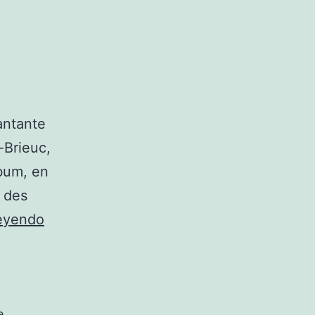
antante
-Brieuc,
lbum, en
 des
Fotos
leyendo
de
Yelle
e