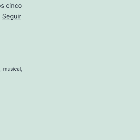
os cinco
…
Seguir
n
,
musical
,