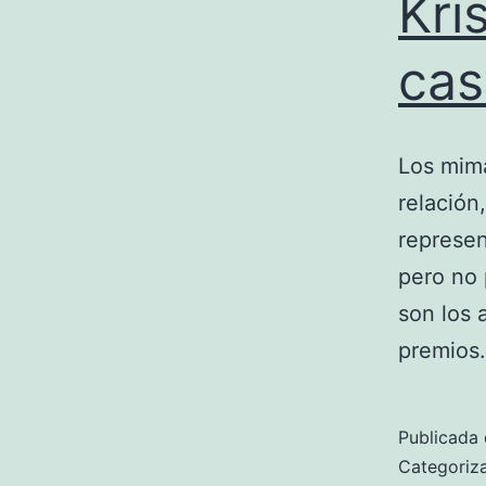
Kri
ca
Los mima
relación
represen
pero no 
son los 
premio
Publicada 
Categori