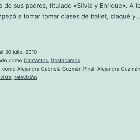
 de sus padres, titulado «Silvia y Enrique». A l
pezó a tomar tomar clases de ballet, claqué y
Fotos
de
Alejandra
el
30 julio, 2010
Guzmán
zado como
Cantantes
,
Destacamos
do como
Alejandra Gabriela Guzmán Pinal
,
Alejandra Guzmá
evista
,
televisión