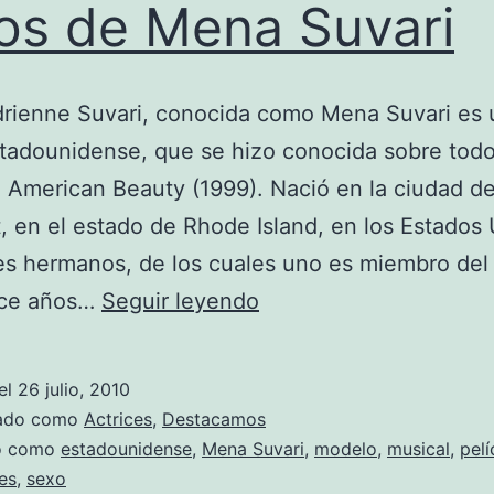
os de Mena Suvari
rienne Suvari, conocida como Mena Suvari es 
stadounidense, que se hizo conocida sobre todo
 American Beauty (1999). Nació en la ciudad d
 en el estado de Rhode Island, en los Estados 
es hermanos, de los cuales uno es miembro del 
Fotos
oce años…
Seguir leyendo
de
Mena
el
26 julio, 2010
Suvari
zado como
Actrices
,
Destacamos
do como
estadounidense
,
Mena Suvari
,
modelo
,
musical
,
pelí
ies
,
sexo