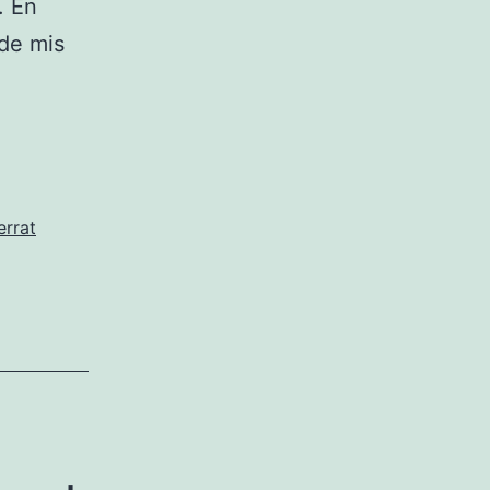
. En
de mis
errat