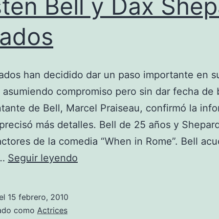
sten Bell y Dax She
sados
dos han decidido dar un paso importante en s
, asumiendo compromiso pero sin dar fecha de 
tante de Bell, Marcel Praiseau, confirmó la inf
precisó más detalles. Bell de 25 años y Shepar
actores de la comedia “When in Rome”. Bell acud
Kristen
s…
Seguir leyendo
Bell
y
el
15 febrero, 2010
Dax
zado como
Actrices