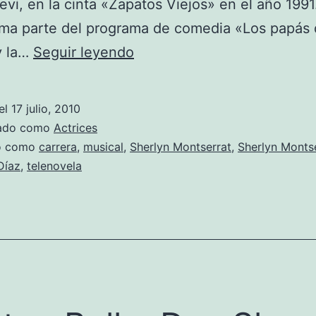
revi, en la cinta «Zapatos Viejos» en el año 1991
rma parte del programa de comedia «Los papás 
Fotos
y la…
Seguir leyendo
de
Sherlyn
el
17 julio, 2010
Montserrat
zado como
Actrices
do como
carrera
,
musical
,
Sherlyn Montserrat
,
Sherlyn Monts
Díaz
,
telenovela