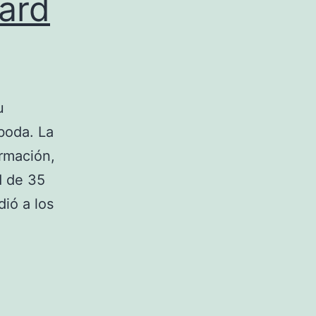
pard
u
boda. La
ormación,
d de 35
ió a los