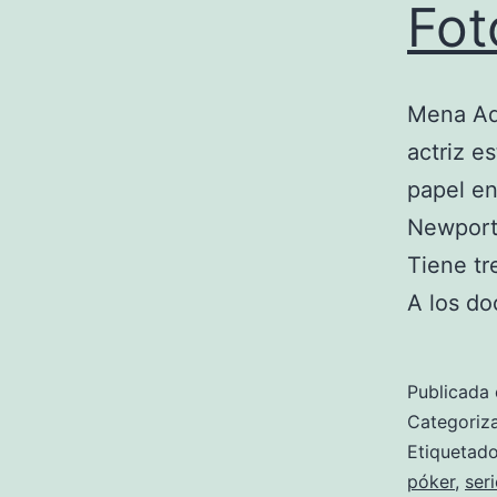
Fot
Mena Ad
actriz e
papel en
Newport,
Tiene tr
A los d
Publicada 
Categori
Etiqueta
póker
,
ser