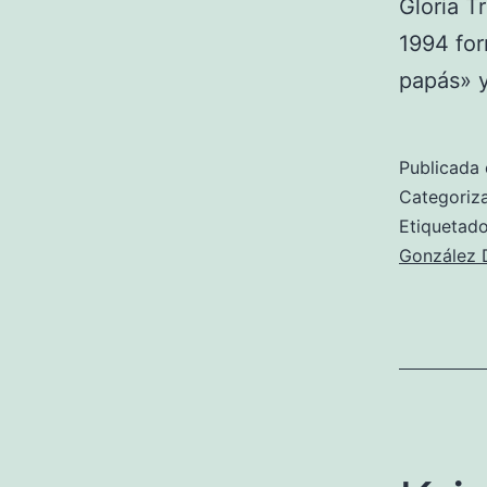
Gloria T
1994 fo
papás» 
Publicada 
Categori
Etiqueta
González 