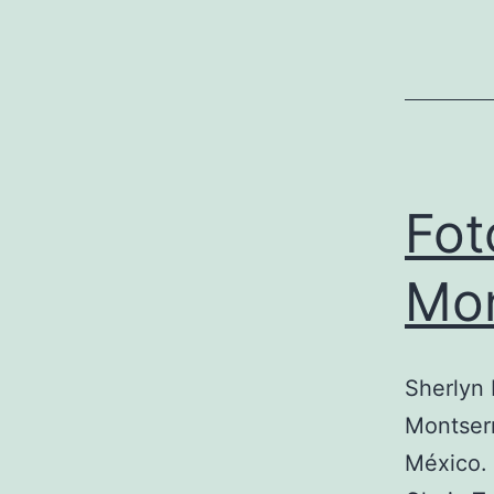
Fot
Mon
Sherlyn
Montserr
México. 