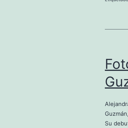
Fot
Gu
Alejandr
Guzmán, 
Su debut