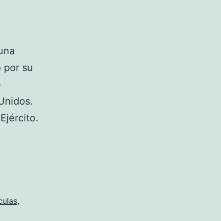
una
 por su
e
Unidos.
Ejército.
culas
,