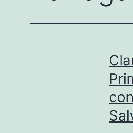
Cla
Pri
con
Sal