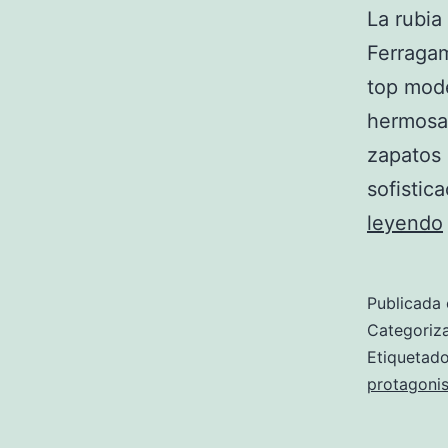
La rubia
Ferragam
top mode
hermosas
zapatos
sofistic
leyendo
Publicada 
Categori
Etiqueta
protagonis