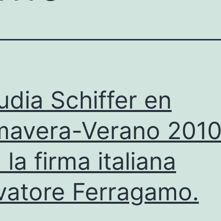
udia Schiffer en
mavera-Verano 201
 la firma italiana
vatore Ferragamo.