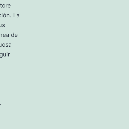
atore
ión. La
us
ínea de
uosa
guir
,