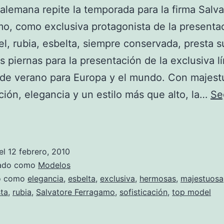
 alemana repite la temporada para la firma Salv
o, como exclusiva protagonista de la presentac
l, rubia, esbelta, siempre conservada, presta s
 piernas para la presentación de la exclusiva l
 de verano para Europa y el mundo. Con majest
ación, elegancia y un estilo más que alto, la…
Se
Claudia
Schiffer
en
el
12 febrero, 2010
Primavera-
zado como
Modelos
Verano
do como
elegancia
,
esbelta
,
exclusiva
,
hermosas
,
majestuosa
ta
,
rubia
,
Salvatore Ferragamo
,
sofisticación
,
top model
2010
con