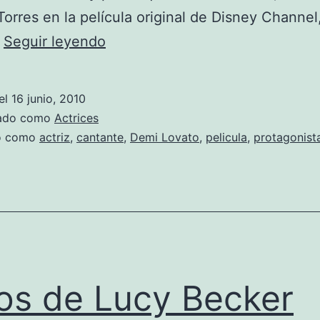
Torres en la película original de Disney Channe
Fotos
…
Seguir leyendo
de
Demi
el
16 junio, 2010
Lovato
zado como
Actrices
do como
actriz
,
cantante
,
Demi Lovato
,
pelicula
,
protagonist
os de Lucy Becker