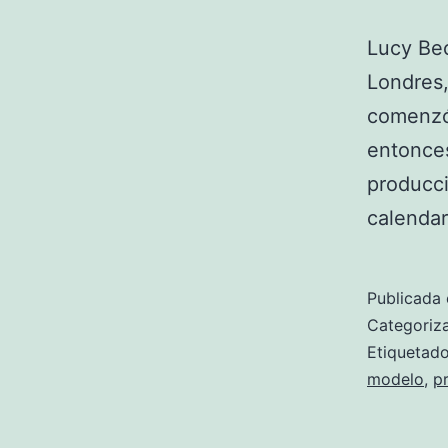
Lucy Bec
Londres,
comenzó 
entonces
producci
calenda
Publicada 
Categori
Etiqueta
modelo
,
p