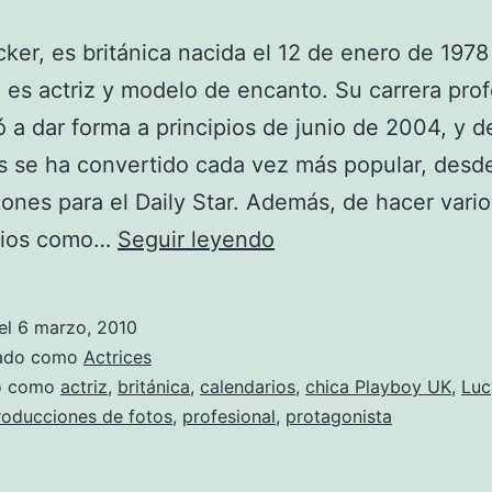
ker, es británica nacida el 12 de enero de 1978
 es actriz y modelo de encanto. Su carrera prof
a dar forma a principios de junio de 2004, y 
 se ha convertido cada vez más popular, desde
ones para el Daily Star. Además, de hacer vario
Fotos
rios como…
Seguir leyendo
de
Lucy
el
6 marzo, 2010
Becker
zado como
Actrices
do como
actriz
,
británica
,
calendarios
,
chica Playboy UK
,
Luc
roducciones de fotos
,
profesional
,
protagonista