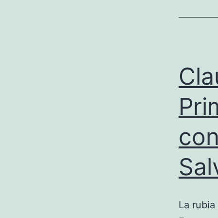
Cla
Pri
con
Sal
La rubia