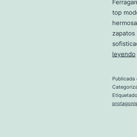
Ferragam
top mode
hermosas
zapatos
sofistic
leyendo
Publicada 
Categori
Etiqueta
protagonis