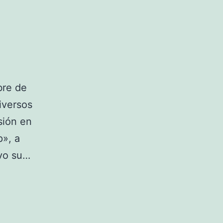
bre de
iversos
sión en
p», a
uvo su…