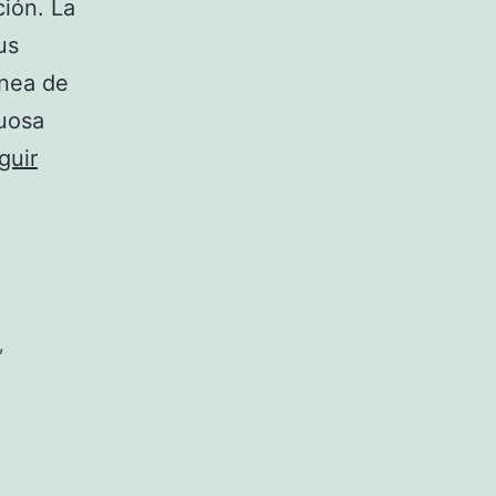
ión. La
us
ínea de
uosa
guir
,