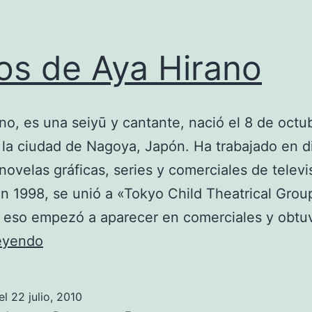
os de Aya Hirano
no, es una seiyū y cantante, nació el 8 de octu
 la ciudad de Nagoya, Japón. Ha trabajado en d
novelas gráficas, series y comerciales de televi
n 1998, se unió a «Tokyo Child Theatrical Grou
e eso empezó a aparecer en comerciales y obt
Fotos
leyendo
de
Aya
el
22 julio, 2010
Hirano