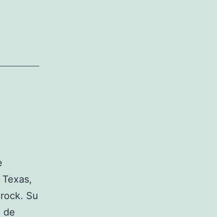
e
 Texas,
 rock. Su
l de