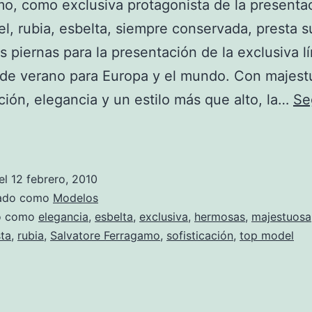
o, como exclusiva protagonista de la presentac
l, rubia, esbelta, siempre conservada, presta s
 piernas para la presentación de la exclusiva l
 de verano para Europa y el mundo. Con majest
ación, elegancia y un estilo más que alto, la…
Se
Claudia
Schiffer
en
el
12 febrero, 2010
Primavera-
zado como
Modelos
Verano
do como
elegancia
,
esbelta
,
exclusiva
,
hermosas
,
majestuosa
ta
,
rubia
,
Salvatore Ferragamo
,
sofisticación
,
top model
2010
con
la