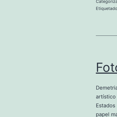
Categori
Etiqueta
Fot
Demetri
artístic
Estados 
papel má