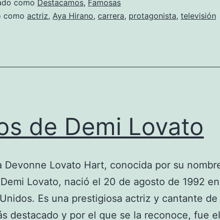
zado como
Destacamos
,
Famosas
do como
actriz
,
Aya Hirano
,
carrera
,
protagonista
,
televisión
os de Demi Lovato
a Devonne Lovato Hart, conocida por su nombr
o Demi Lovato, nació el 20 de agosto de 1992 en
Unidos. Es una prestigiosa actriz y cantante de
s destacado y por el que se la reconoce, fue e