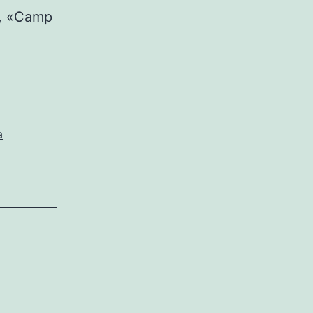
l, «Camp
a