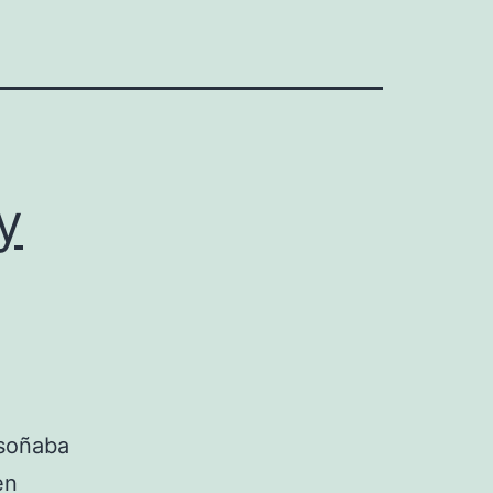
y
 soñaba
en