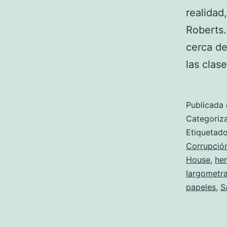
realidad
Roberts.
cerca de
las clas
Publicada 
Categori
Etiqueta
Corrupció
House
,
he
largometra
papeles
,
S