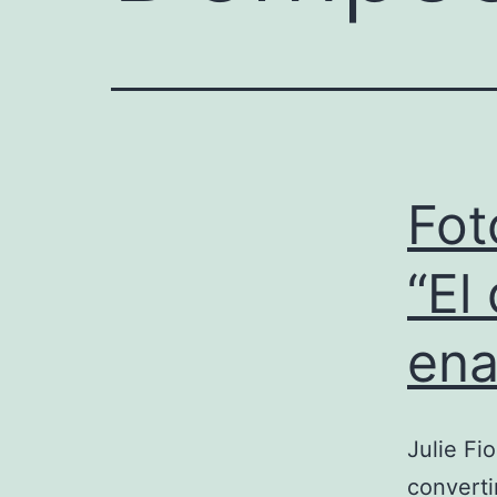
Fot
“El
ena
Julie Fi
converti