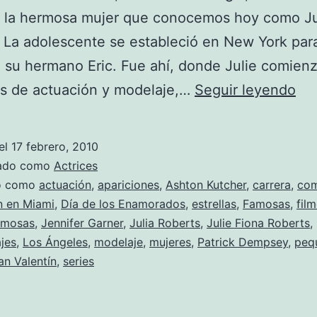
, la hermosa mujer que conocemos hoy como Ju
 La adolescente se estableció en New York para
 su hermano Eric. Fue ahí, donde Julie comien
Fo
es de actuación y modelaje,…
Seguir leyendo
de
Jul
el
17 febrero, 2010
Ro
zado como
Actrices
y
do como
actuación
,
apariciones
,
Ashton Kutcher
,
carrera
,
com
n en Miami
,
Día de los Enamorados
,
estrellas
,
Famosas
,
fil
“El
rmosas
,
Jennifer Garner
,
Julia Roberts
,
Julie Fiona Roberts
,
día
jes
,
Los Ángeles
,
modelaje
,
mujeres
,
Patrick Dempsey
,
peq
de
an Valentín
,
series
los
en