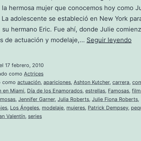
, la hermosa mujer que conocemos hoy como Ju
 La adolescente se estableció en New York para
 su hermano Eric. Fue ahí, donde Julie comien
Fo
es de actuación y modelaje,…
Seguir leyendo
de
Jul
el
17 febrero, 2010
Ro
zado como
Actrices
y
do como
actuación
,
apariciones
,
Ashton Kutcher
,
carrera
,
com
n en Miami
,
Día de los Enamorados
,
estrellas
,
Famosas
,
fil
“El
rmosas
,
Jennifer Garner
,
Julia Roberts
,
Julie Fiona Roberts
,
día
jes
,
Los Ángeles
,
modelaje
,
mujeres
,
Patrick Dempsey
,
peq
de
an Valentín
,
series
los
en