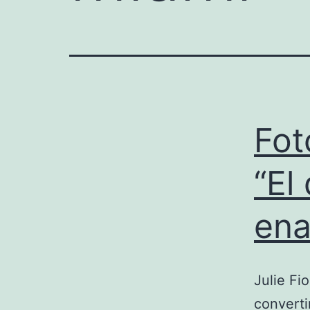
Fot
“El
ena
Julie Fi
converti