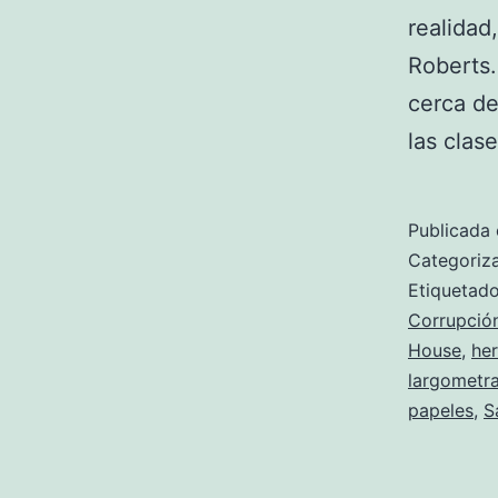
realidad
Roberts.
cerca de
las clas
Publicada 
Categori
Etiqueta
Corrupció
House
,
he
largometra
papeles
,
S