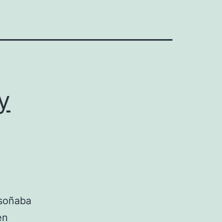
y
 soñaba
en