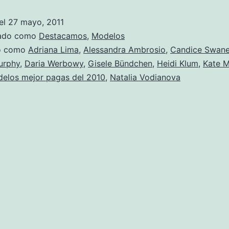
el
27 mayo, 2011
zado como
Destacamos
,
Modelos
do como
Adriana Lima
,
Alessandra Ambrosio
,
Candice Swane
urphy
,
Daria Werbowy
,
Gisele Bündchen
,
Heidi Klum
,
Kate 
elos mejor pagas del 2010
,
Natalia Vodianova