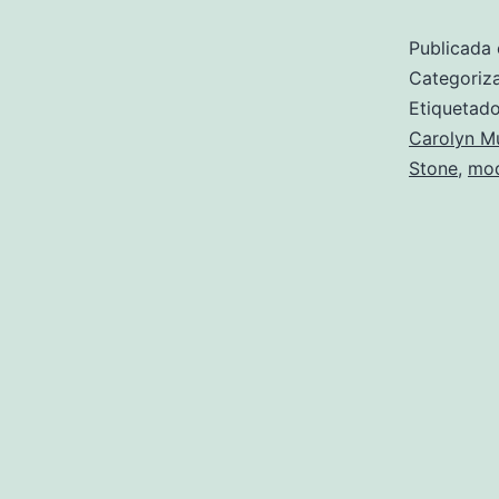
Publicada 
Categori
Etiqueta
Carolyn M
Stone
,
mod