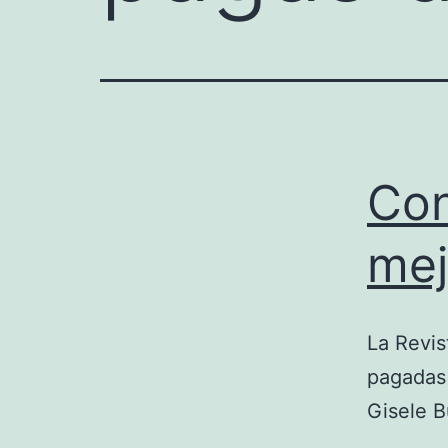
Con
mej
La Revis
pagadas 
Gisele B