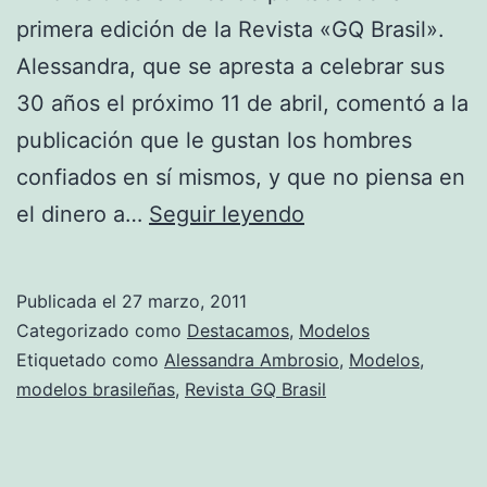
primera edición de la Revista «GQ Brasil».
Alessandra, que se apresta a celebrar sus
30 años el próximo 11 de abril, comentó a la
publicación que le gustan los hombres
confiados en sí mismos, y que no piensa en
Alessandra
el dinero a…
Seguir leyendo
Ambrosio
deslumbra
Publicada el
27 marzo, 2011
en
Categorizado como
Destacamos
,
Modelos
portada
Etiquetado como
Alessandra Ambrosio
,
Modelos
,
modelos brasileñas
,
Revista GQ Brasil
de
GQ
Brasil