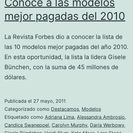
Conoce a las modelos
mejor pagadas del 2010
La Revista Forbes dio a conocer la lista de
las 10 modelos mejor pagadas del año 2010.
En esta oportunidad, la lista la lidera Gisele
Bünchen, con la suma de 45 millones de
dólares.
Publicada el
27 mayo, 2011
Categorizado como
Destacamos
,
Modelos
Etiquetado como
Adriana Lima
,
Alessandra Ambrosio
,
Candice Swanepoel
,
Carolyn Murphy
,
Daria Werbowy
,
Gisele Bündchen
,
Heidi Klum
,
Kate Moss
,
Lara Stone
,