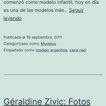
comenzó como modelo infantil, hoy en día
es una de las modelos más…
Seguir
Zaira
leyendo
Nara,
una
Publicada el
19 septiembre, 2011
de
Categorizado como
Modelos
las
Etiquetado como
modelo argentina
,
zaira nad
mujeres
más
sexys
Géraldine Zivic: Fotos