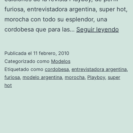
furiosa, entrevistadora argentina, super hot,
morocha con todo su esplendor, una
Pame
cordobesa que para las…
Seguir leyendo
Davi
conf
Publicada el
11 febrero, 2010
que
Categorizado como
Modelos
quie
Etiquetado como
cordobesa
,
entrevistadora argentina
,
furiosa
,
modelo argentina
,
morocha
,
Playboy
,
super
“darl
hot
una
opor
a
la
famil