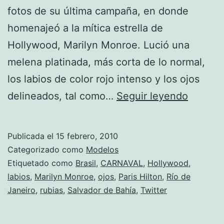
fotos de su última campaña, en donde
homenajeó a la mítica estrella de
Hollywood, Marilyn Monroe. Lució una
melena platinada, más corta de lo normal,
los labios de color rojo intenso y los ojos
París
delineados, tal como…
Seguir leyendo
Hilton
vuelve
Publicada el
15 febrero, 2010
a
Categorizado como
Modelos
sorpren
Etiquetado como
Brasil
,
CARNAVAL
,
Hollywood
,
labios
,
Marilyn Monroe
,
ojos
,
Paris Hilton
,
Río de
Janeiro
,
rubias
,
Salvador de Bahía
,
Twitter