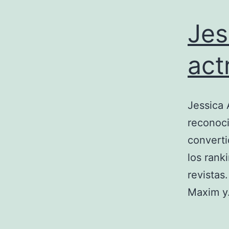
Jes
act
Jessica 
reconoci
converti
los rank
revistas
Maxim 