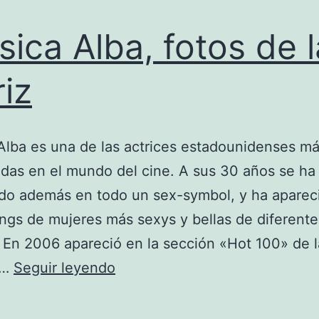
sica Alba, fotos de l
riz
Alba es una de las actrices estadounidenses m
das en el mundo del cine. A sus 30 años se ha
do además en todo un sex-symbol, y ha aparec
ings de mujeres más sexys y bellas de diferente
. En 2006 apareció en la sección «Hot 100» de l
Jessica
y…
Seguir leyendo
Alba,
fotos