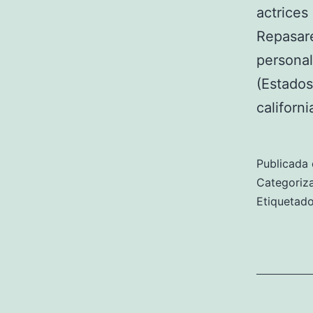
actrices
Repasare
personal
(Estados
californ
Publicada 
Categori
Etiqueta