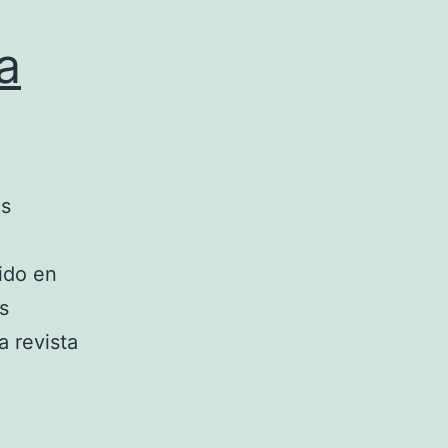
a
ás
ido en
s
a revista