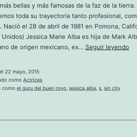
 más bellas y más famosas de la faz de la tierra.
mos toda su trayectoria tanto profesional, co
. Nació el 28 de abril de 1981 en Pomona, Calif
 Unidos) Jessica Marie Alba es hija de Mark Alb
Je
iano de origen mexicano, ex…
Seguir leyendo
Al
el
22 mayo, 2015
zado como
Actrices
do como
el guru del buen royo
,
jessica alba
,
s
,
sin city