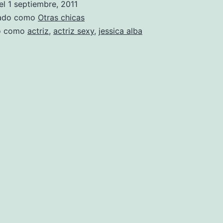
el
1 septiembre, 2011
de
zado como
Otras chicas
la
do como
actriz
,
actriz sexy
,
jessica alba
actriz