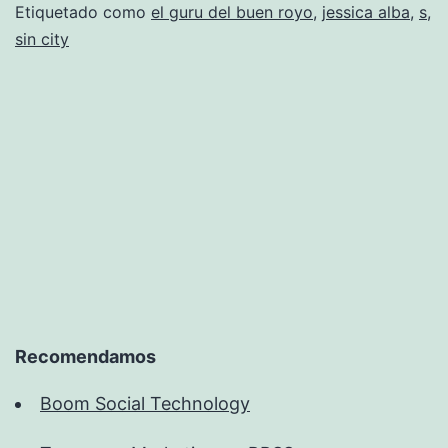
Etiquetado como
el guru del buen royo
,
jessica alba
,
s
,
sin city
Recomendamos
Boom Social Technology