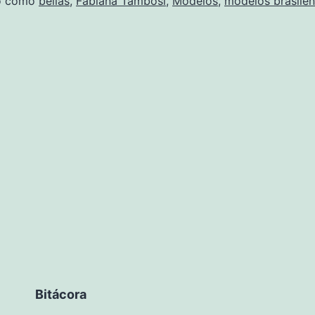
do como
bellas
,
Fabiana Tambosi
,
Modelos
,
modelos brasile
Bitácora