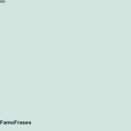
ñas
FamoFrases