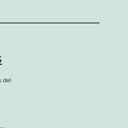
s
 del