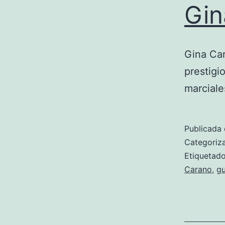
Gin
Gina Car
prestigi
marciale
Publicada 
Categori
Etiqueta
Carano
,
g