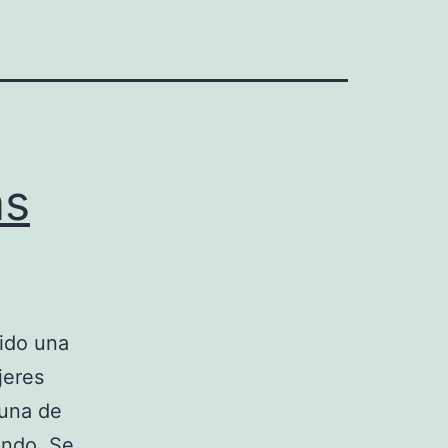
as
sido una
jeres
 una de
undo. Se