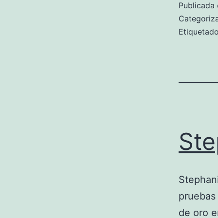
Publicada 
Categori
Etiqueta
Ste
Stephani
pruebas 
de oro e