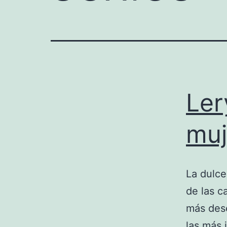
Ler
muj
La dulce
de las c
más dese
las más 