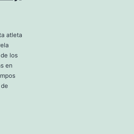
a atleta
ela
 de los
ás en
iempos
 de