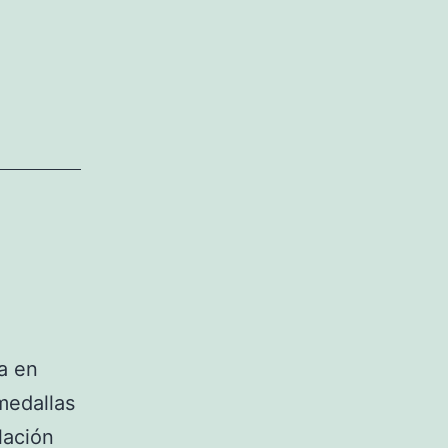
a en
 medallas
lación