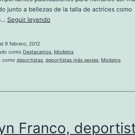
o junto a bellezas de la talla de actrices como
Leryn
na…
Seguir leyendo
Franco,
una
el
9 febrero, 2012
de
zado como
Destacamos
,
Modelos
las
do como
deportistas
,
deportistas más sexies
,
Modelos
mujeres
más
deseadas
yn Franco, deportis