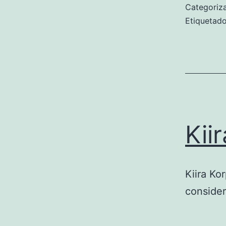
Categori
Etiqueta
Kii
Kiira Ko
consider