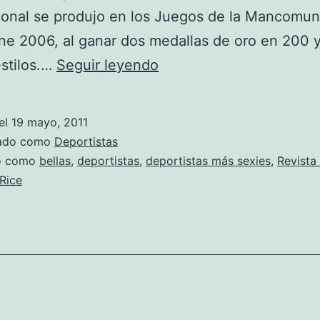
ional se produjo en los Juegos de la Mancomu
e 2006, al ganar dos medallas de oro en 200 
Stephanie
stilos.…
Seguir leyendo
Rice:
Fotos
el
19 mayo, 2011
zado como
Deportistas
do como
bellas
,
deportistas
,
deportistas más sexies
,
Revista
Rice