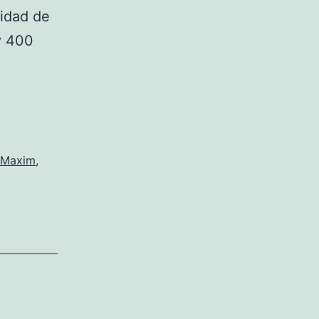
nidad de
y 400
 Maxim
,