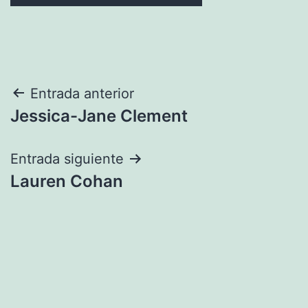
Navegación
Entrada anterior
Jessica-Jane Clement
de
entradas
Entrada siguiente
Lauren Cohan