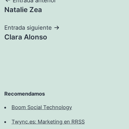
Navegación
Entrada anterior
Natalie Zea
de
entradas
Entrada siguiente
Clara Alonso
Recomendamos
Boom Social Technology
Twync.es: Marketing en RRSS