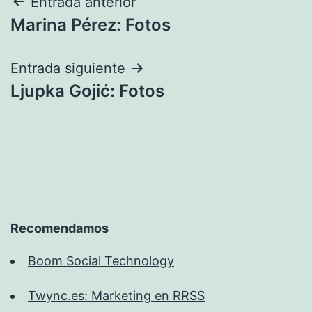
Navegación
Entrada anterior
Marina Pérez: Fotos
de
entradas
Entrada siguiente
Ljupka Gojić: Fotos
Recomendamos
Boom Social Technology
Twync.es: Marketing en RRSS