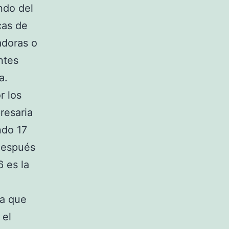
ndo del
cas de
adoras o
ntes
a.
r los
resaria
ndo 17
 después
 es la
ra que
 el