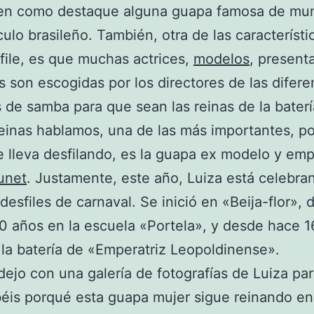
ven como destaque alguna guapa famosa de mu
ulo brasileño. También, otra de las característi
file, es que muchas actrices,
modelos
, present
as son escogidas por los directores de las difere
 de samba para que sean las reinas de la baterí
reinas hablamos, una de las más importantes, po
 lleva desfilando, es la guapa ex modelo y emp
unet
. Justamente, este año, Luiza está celebra
desfiles de carnaval. Se inició en «Beija-flor»,
0 años en la escuela «Portela», y desde hace 16
 la batería de «Emperatriz Leopoldinense».
dejo con una galería de fotografías de Luiza pa
is porqué esta guapa mujer sigue reinando en