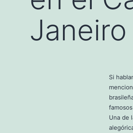
Janeiro
Si habla
menciona
brasileñ
famosos
Una de l
alegóri