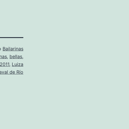
o
Bailarinas
inas
,
bellas
,
 2011
,
Luiza
aval de Río