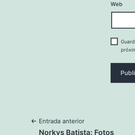
Web
Guard
próxi
Navegación
Entrada anterior
Norkys Batista: Fotos