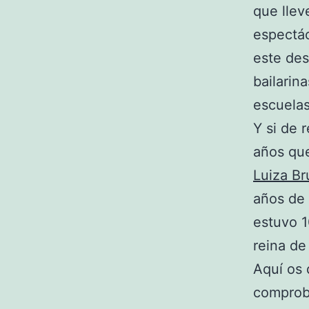
que lle
espectác
este des
bailarin
escuelas
Y si de 
años que
Luiza Br
años de 
estuvo 1
reina de
Aquí os 
comprobé