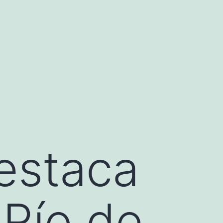
estaca
 Río de