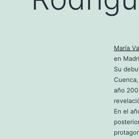
María Va
en Madr
Su debu
Cuenca, 
año 2003
revelaci
En el añ
posterio
protago