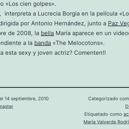
bro «Los cien golpes».
 interpreta a Lucrecia Borgia en la película «L
dirigida por Antonio Hernández, junto a
Paz Ve
bre de 2008, la
bella
María aparece en un videoc
ndiente a la
banda
«The Melocotons».
a esta sexy y joven actriz? Comenten!!
el
14 septiembre, 2010
Categorizado co
aster
D
Etiquetado como
ac
María Valverde Rodr