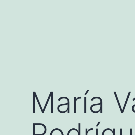
Saltar
al
contenido
María V
Rodrígu