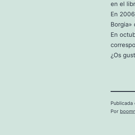
en el li
En 2006,
Borgia» 
En octu
correspo
¿Os gust
Publicada 
Por
boomm