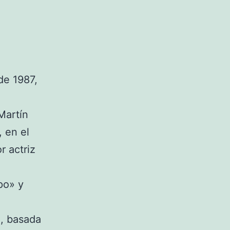
de 1987,
Martín
 en el
r actriz
po» y
», basada