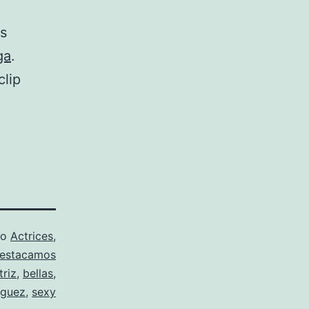
os
ga
.
lip
mo
Actrices
,
estacamos
triz
,
bellas
,
íguez
,
sexy