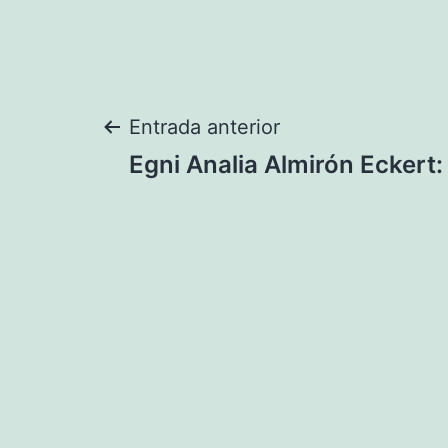
Navegación
Entrada anterior
Egni Analia Almirón Eckert:
de
entradas