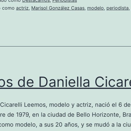
zado como
Destacamos
,
Periodistas
Casas
do como
actriz
,
Marisol González Casas
,
modelo
,
periodista
os de Daniella Cicare
 Cicarelli Leemos, modelo y actriz, nació el 6 de
e de 1979, en la ciudad de Bello Horizonte, Bras
omo modelo, a sus 20 años, y se mudó a la ci