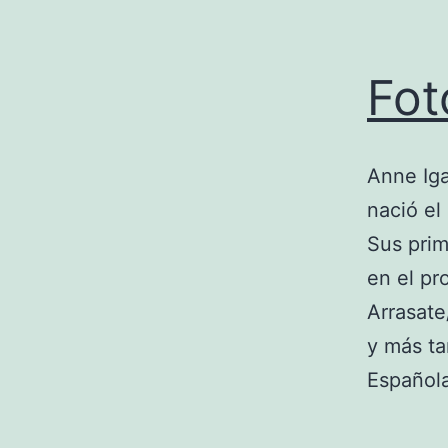
Fot
Anne Iga
nació el
Sus prim
en el pr
Arrasate
y más ta
Españo