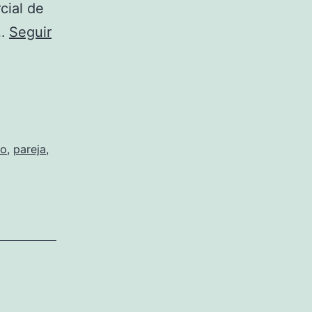
cial de
n…
Seguir
lo
,
pareja
,