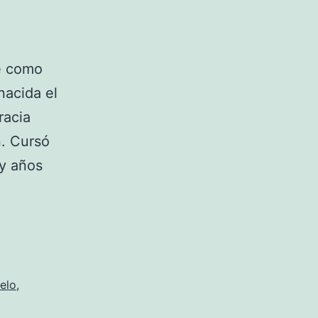
e como
nacida el
racia
n. Cursó
 y años
Fotos
de
Kenita
Larraín
elo
,