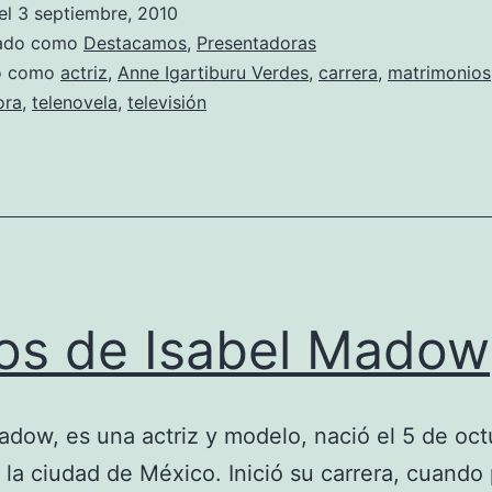
el
3 septiembre, 2010
Igartiburu
zado como
Destacamos
,
Presentadoras
do como
actriz
,
Anne Igartiburu Verdes
,
carrera
,
matrimonios
ora
,
telenovela
,
televisión
os de Isabel Madow
adow, es una actriz y modelo, nació el 5 de oc
 la ciudad de México. Inició su carrera, cuando 