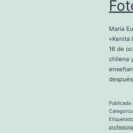
Fot
María E
«Kenita 
16 de oc
chilena 
enseñanz
después 
Publicada 
Categori
Etiqueta
profesiona