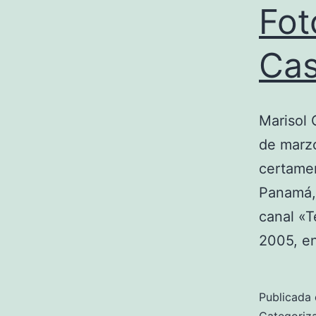
Fot
Ca
Marisol 
de marzo
certame
Panamá, 
canal «T
2005, e
Publicada 