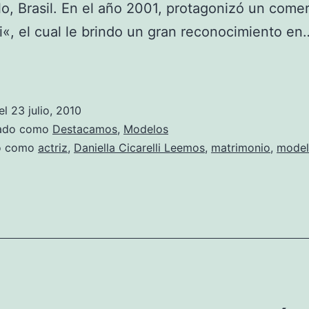
o, Brasil. En el año 2001, protagonizó un comer
i«, el cual le brindo un gran reconocimiento e
Fotos
de
Daniella
el
23 julio, 2010
Cicarelli
zado como
Destacamos
,
Modelos
do como
actriz
,
Daniella Cicarelli Leemos
,
matrimonio
,
mode