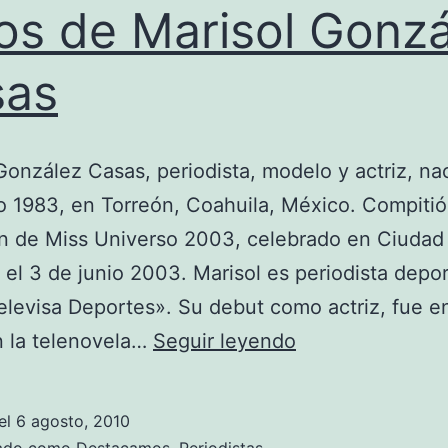
os de Marisol Gonzá
sas
González Casas, periodista, modelo y actriz, nac
 1983, en Torreón, Coahuila, México. Compitió
n de Miss Universo 2003, celebrado en Ciudad
el 3 de junio 2003. Marisol es periodista depor
elevisa Deportes». Su debut como actriz, fue e
Fotos
n la telenovela…
Seguir leyendo
de
Marisol
el
6 agosto, 2010
González