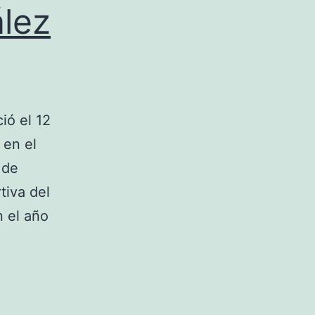
lez
ió el 12
 en el
 de
tiva del
n el año