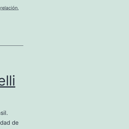
,
relación
,
lli
il.
udad de