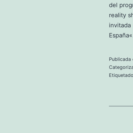
del prog
reality 
invitada
España
Publicada 
Categori
Etiqueta