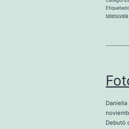
Categori
Etiqueta
telenovela
Fot
Daniella
noviembr
Debutó c