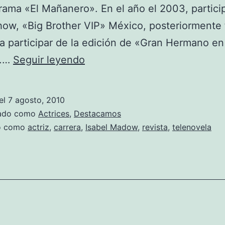
rama «El Mañanero». En el año el 2003, partici
show, «Big Brother VIP» México, posteriormente
 a participar de la edición de «Gran Hermano en
Fotos
«.…
Seguir leyendo
de
Isabel
el
7 agosto, 2010
Madow
zado como
Actrices
,
Destacamos
do como
actriz
,
carrera
,
Isabel Madow
,
revista
,
telenovela