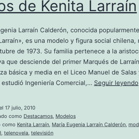
os de Kenita Larraín
ugenia Larraín Calderón, conocida popularment
Larraín», es una modelo y figura social chilena, 
tubre de 1973. Su familia pertenece a la aristoc
ya que desciende del primer Marqués de Larraí
a básica y media en el Liceo Manuel de Salas
estudió Ingeniería Comercial,…
Seguir leyendo
el
17 julio, 2010
zado como
Destacamos
,
Modelos
do como
Kenita Larraín
,
María Eugenia Larraín Calderón
,
mod
l
,
telenovela
,
televisión