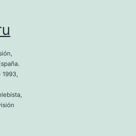
ru
sión,
 España.
o 1993,
lebista,
isión