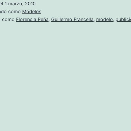
el
1 marzo, 2010
Prandi
zado como
Modelos
do como
Florencia Peña
,
Guillermo Francella
,
modelo
,
public