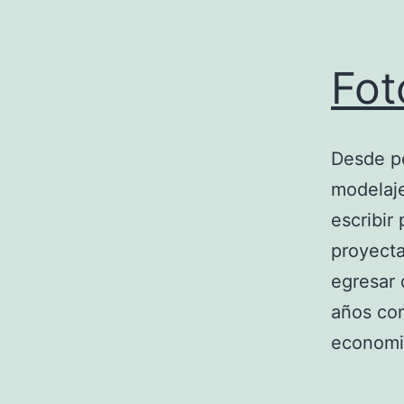
Fot
Desde pe
modelaje
escribir
proyecta
egresar 
años co
econom