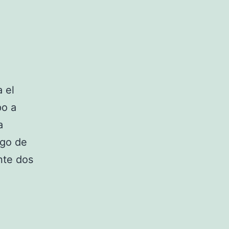
 el
po a
a
ego de
nte dos