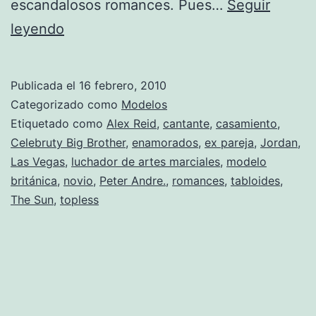
escandalosos romances. Pues…
Seguir
Katy
leyendo
Price
se
Publicada el
16 febrero, 2010
casó
Categorizado como
Modelos
en
Etiquetado como
Alex Reid
,
cantante
,
casamiento
,
Celebruty Big Brother
,
enamorados
,
ex pareja
,
Jordan
,
secreto
Las Vegas
,
luchador de artes marciales
,
modelo
en
británica
,
novio
,
Peter Andre.
,
romances
,
tabloides
,
Las
The Sun
,
topless
Vegas.