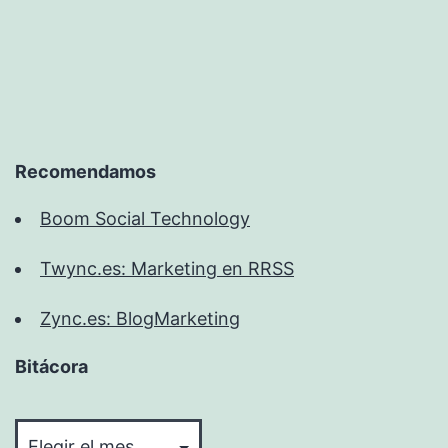
vez,
para
Playboy
Recomendamos
Boom Social Technology
Twync.es: Marketing en RRSS
Zync.es: BlogMarketing
Bitácora
Bitácora