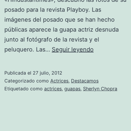
posado para la revista Playboy. Las
imágenes del posado que se han hecho
públicas aparece la guapa actriz desnuda
junto al fotógrafo de la revista y el
Sherlyn
peluquero. Las…
Seguir leyendo
Chopra,
«enciende»
Publicada el
27 julio, 2012
la
Categorizado como
Actrices
,
Destacamos
India
Etiquetado como
actrices
,
guapas
,
Sherlyn Chopra
al
posar,
por
primera