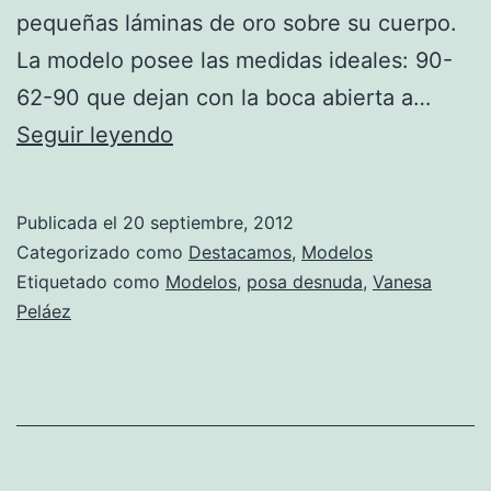
pequeñas láminas de oro sobre su cuerpo.
La modelo posee las medidas ideales: 90-
62-90 que dejan con la boca abierta a…
Vanesa
Seguir leyendo
Peláez,
desnuda
Publicada el
20 septiembre, 2012
para
Categorizado como
Destacamos
,
Modelos
la
Etiquetado como
Modelos
,
posa desnuda
,
Vanesa
Peláez
revista
SoHo
2012