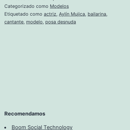
Mu
Categorizado como
Modelos
Etiquetado como
actriz
,
Aylín Mujica
,
bailarina
,
cantante
,
modelo
,
posa desnuda
Recomendamos
Boom Social Technology