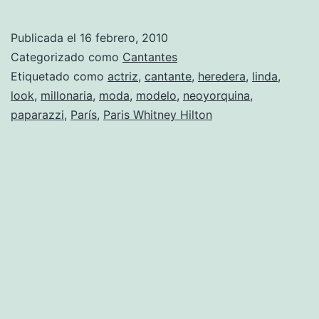
Hilton
una
Publicada el
16 febrero, 2010
mujer
Categorizado como
Cantantes
con
Etiquetado como
actriz
,
cantante
,
heredera
,
linda
,
look
,
millonaria
,
moda
,
modelo
,
neoyorquina
,
muchas
paparazzi
,
París
,
Paris Whitney Hilton
facetas.