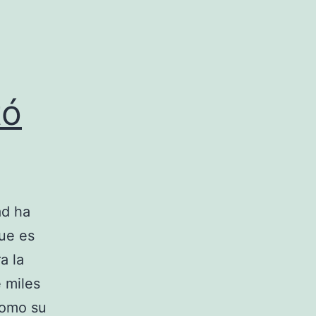
tó
ad ha
ue es
a la
 miles
como su