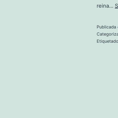
reina…
S
Publicada 
Categori
Etiqueta