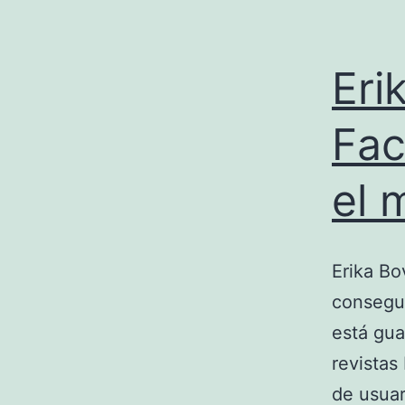
Eri
Fac
el 
Erika Bo
consegui
está gua
revistas
de usuar