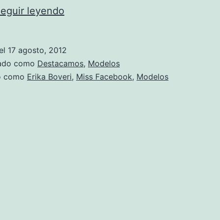
Erika
eguir leyendo
Boveri,
la
el
17 agosto, 2012
Miss
zado como
Destacamos
,
Modelos
Facebook
do como
Erika Boveri
,
Miss Facebook
,
Modelos
que
conquistó
el
mundo