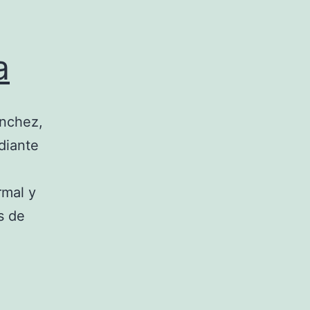
a
ánchez,
diante
rmal y
s de
s
dra