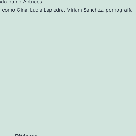
zado como
Actrices
do como
Gina
,
Lucía Lapiedra
,
Miriam Sánchez
,
pornografía