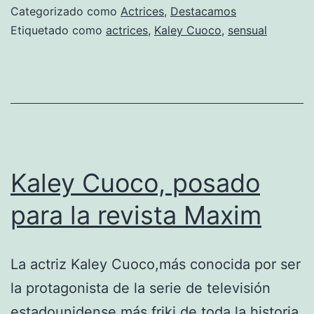
sensuales
Categorizado como
Actrices
,
Destacamos
fotos
Etiquetado como
actrices
,
Kaley Cuoco
,
sensual
de
Penny
Kaley Cuoco, posado
para la revista Maxim
La actriz Kaley Cuoco,más conocida por ser
la protagonista de la serie de televisión
estadounidense más friki de toda la historia