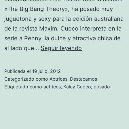
«The Big Bang Theory», ha posado muy
juguetona y sexy para la edición australiana
de la revista Maxim. Cuoco interpreta en la
serie a Penny, la dulce y atractiva chica de
Kaley
al lado que…
Seguir leyendo
Cuoco,
posado
Publicada el
19 julio, 2012
para
Categorizado como
Actrices
,
Destacamos
la
Etiquetado como
actrices
,
Kaley Cuoco
,
posado
revista
Maxim