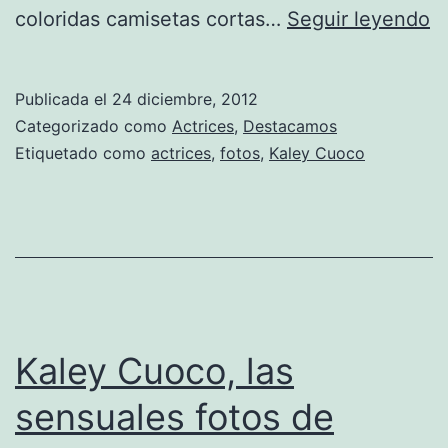
K
coloridas camisetas cortas…
Seguir leyendo
C
s
Publicada el
24 diciembre, 2012
e
Categorizado como
Actrices
,
Destacamos
p
Etiquetado como
actrices
,
fotos
,
Kaley Cuoco
d
la
re
Se
Kaley Cuoco, las
sensuales fotos de