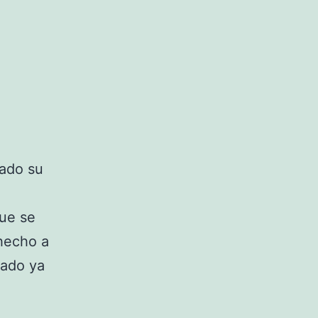
tado su
ue se
 hecho a
nado ya