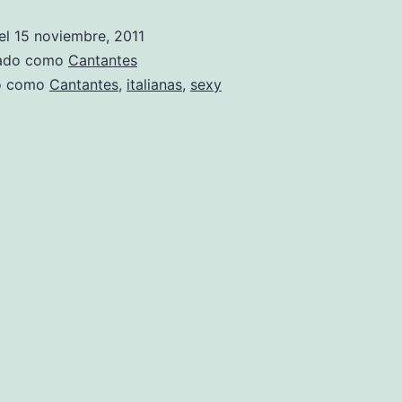
golpea
el
15 noviembre, 2011
fuerte
zado como
Cantantes
de
do como
Cantantes
,
italianas
,
sexy
nuevo