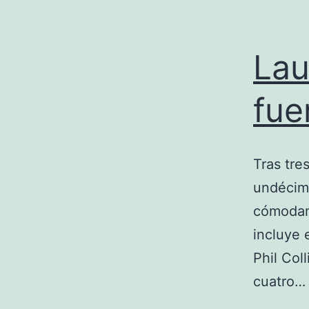
Lau
fue
Tras tre
undécimo
cómodam
incluye 
Phil Col
cuatro