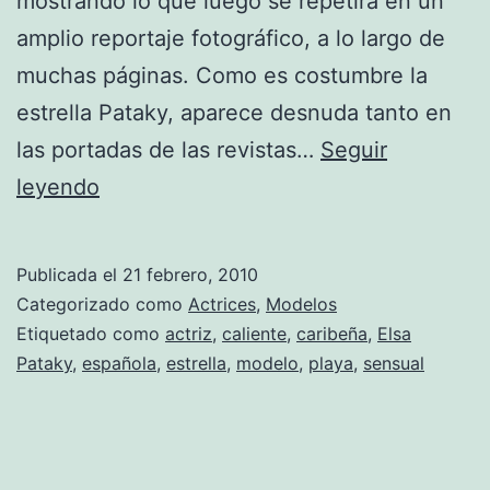
mostrando lo que luego se repetirá en un
amplio reportaje fotográfico, a lo largo de
muchas páginas. Como es costumbre la
estrella Pataky, aparece desnuda tanto en
las portadas de las revistas…
Seguir
Fotos
leyendo
de
Pataky
Publicada el
21 febrero, 2010
Categorizado como
Actrices
,
Modelos
Etiquetado como
actriz
,
caliente
,
caribeña
,
Elsa
Pataky
,
española
,
estrella
,
modelo
,
playa
,
sensual