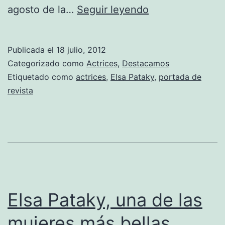
Elsa
agosto de la…
Seguir leyendo
Pataky,
sensual
Publicada el
18 julio, 2012
posado
Categorizado como
Actrices
,
Destacamos
para
Etiquetado como
actrices
,
Elsa Pataky
,
portada de
revista
el
número
de
agosto
de
Elle
Elsa Pataky, una de las
mujeres más bellas