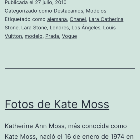
Publicada el
27 julio, 2010
Stone
Categorizado como
Destacamos
,
Modelos
Etiquetado como
alemana
,
Chanel
,
Lara Catherina
Stone
,
Lara Stone
,
Londres
,
Los Ángeles
,
Louis
Vuitton
,
modelo
,
Prada
,
Vogue
Fotos de Kate Moss
Katherine Ann Moss, más conocida como
Kate Moss, nació el 16 de enero de 1974 en