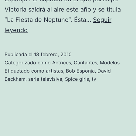
Victoria saldrá al aire este año y se titula
“La Fiesta de Neptuno”. Ésta…
Seguir
Fotos
leyendo
de
Victoria
Publicada el
18 febrero, 2010
Beckham,
Categorizado como
Actrices
,
Cantantes
,
Modelos
quien
Etiquetado como
artistas
,
Bob Esponja
,
David
Beckham
,
serie televisiva
,
Spice girls
,
tv
prestará
su
voz
en
Bob
Esponja