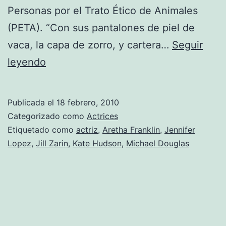
Personas por el Trato Ético de Animales
(PETA). “Con sus pantalones de piel de
vaca, la capa de zorro, y cartera…
Seguir
Fotos
leyendo
de
Catherine
Publicada el
18 febrero, 2010
Zeta-
Categorizado como
Actrices
Jones,
Etiquetado como
actriz
,
Aretha Franklin
,
Jennifer
Lopez
,
Jill Zarin
,
Kate Hudson
,
Michael Douglas
la
peor
vestida
por
usar