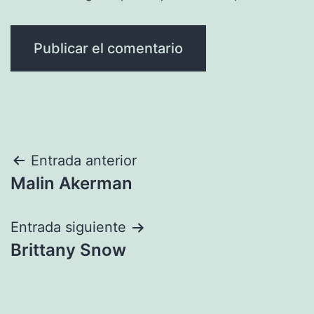
Navegación
Entrada anterior
Malin Akerman
de
entradas
Entrada siguiente
Brittany Snow