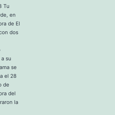
3 Tu
rde, en
ra de El
con dos
o
 a su
rama se
a el 28
o de
ra del
aron la