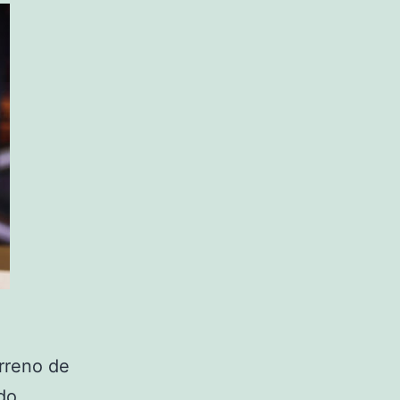
rreno de
do