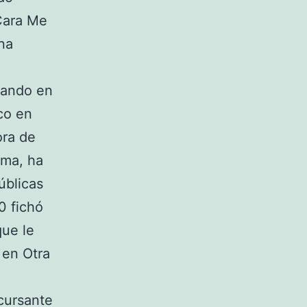
Cara Me
na
tando en
co en
ora de
ama, ha
úblicas
0 fichó
que le
 en Otra
cursante