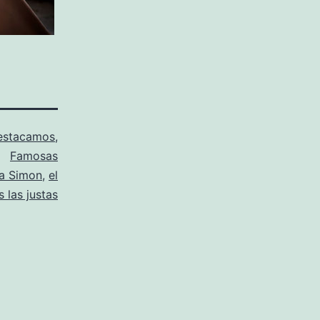
estacamos
,
Famosas
a Simon
,
el
s las justas