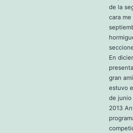
de la se
cara me 
septiemb
hormigu
seccion
En dici
presenta
gran ami
estuvo e
de junio
2013 An
program
competic