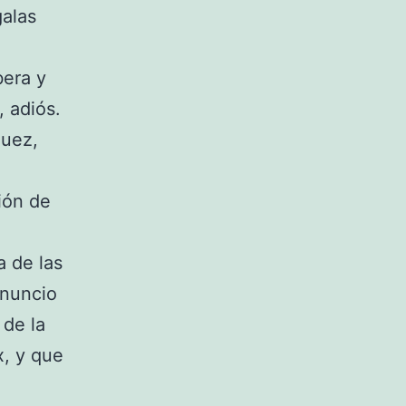
galas
bera y
 adiós.
quez,
ión de
e
 de las
anuncio
 de la
x, y que