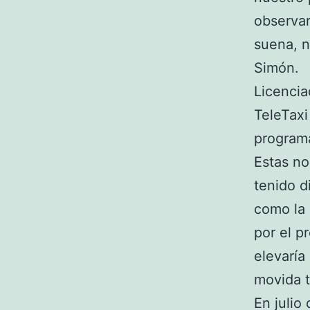
observa
suena, n
Simón.
Licenci
TeleTaxi
programa
Estas no
tenido d
como la 
por el p
elevaría
movida t
En julio