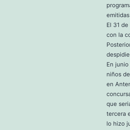
programa
emitidas
El 31 de
con la c
Posterio
despidie
En junio
niños de
en Anten
concursa
que seri
tercera 
lo hizo 