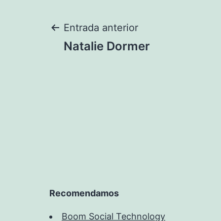
Navegación
Entrada anterior
Natalie Dormer
de
entradas
Recomendamos
Boom Social Technology