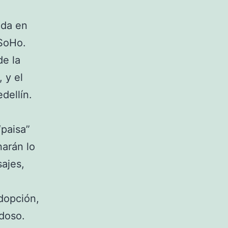
ida en
 SoHo.
de la
 y el
dellín.
paisa”
arán lo
ajes,
adopción,
rdoso.