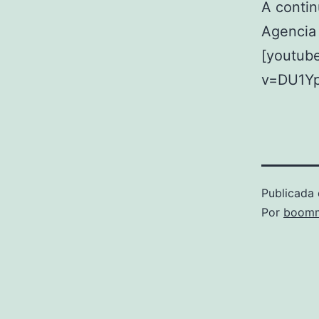
A contin
Agencia 
[youtub
v=DU1Yp
Publicada 
Por
boomm