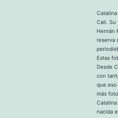
Catalina
Cali. Su
Hernán P
reserva 
periodis
Estas fo
Desde C
con tant
que eso 
más foto
Catalina
nacida e