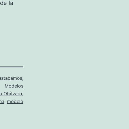
de la
estacamos
,
Modelos
a Otálvaro
,
na
,
modelo