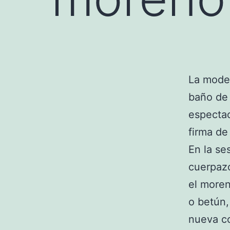
La model
baño de 
espectac
firma d
En la se
cuerpazo
el moren
o betún,
nueva c