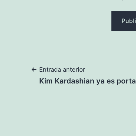
Navegación
Entrada anterior
Kim Kardashian ya es porta
de
entradas