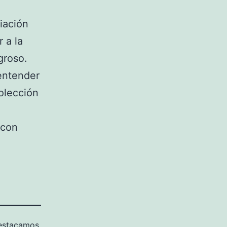
iación
 a la
groso.
entender
olección
 con
estacamos
,