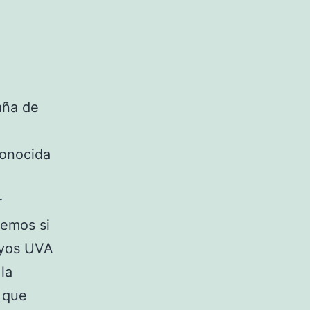
aña de
conocida
r
bemos si
ayos UVA
la
 que