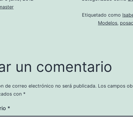
aster
Etiquetado como
Isab
Modelos
,
posad
ar un comentario
ón de correo electrónico no será publicada.
Los campos obl
cados con
*
rio
*