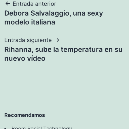
Navegación
Entrada anterior
Debora Salvalaggio, una sexy
de
modelo italiana
entradas
Entrada siguiente
Rihanna, sube la temperatura en su
nuevo vídeo
Recomendamos
Boom Social Technology