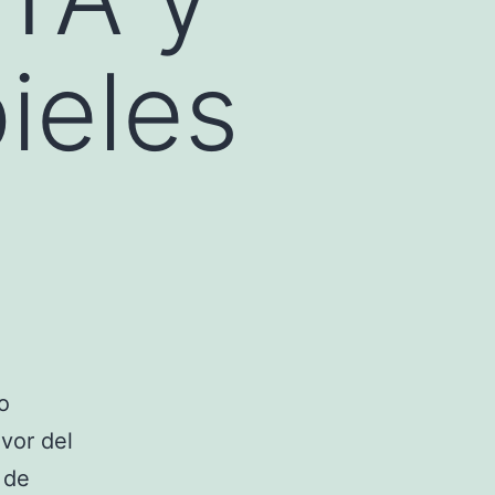
ieles
o
vor del
 de