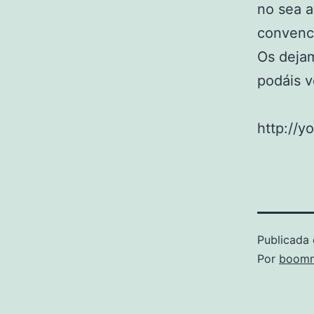
no sea a
convence
Os dejam
podáis v
http://
Publicada 
Por
boomm