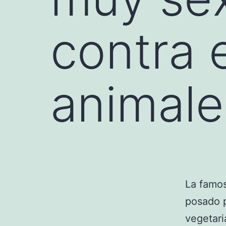
contra 
animale
La famos
posado p
vegetari