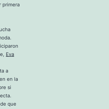
r primera
lucha
moda.
iciparon
ne,
Eva
ta a
en en la
re si
ecta.
ede que