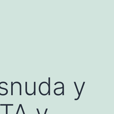
esnuda y
TA y