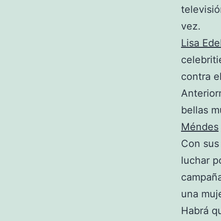
televisi
vez.
Lisa Ede
celebrit
contra e
Anterior
bellas m
Méndes
Con sus
luchar p
campaña 
una muje
Habrá q