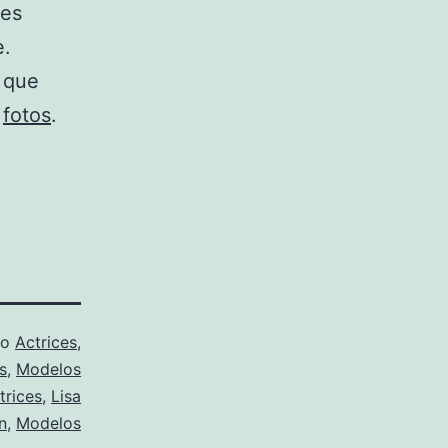
 es
e.
 que
e
fotos
.
mo
Actrices
,
s
,
Modelos
trices
,
Lisa
n
,
Modelos