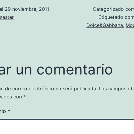
el
29 noviembre, 2011
Categorizado c
aster
Etiquetado co
Dolce&Gabbana
,
Mod
ar un comentario
ón de correo electrónico no será publicada.
Los campos obl
cados con
*
rio
*