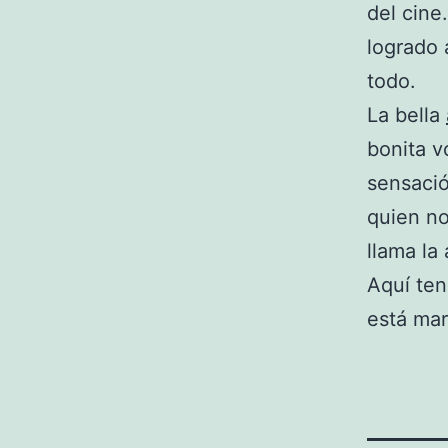
del cine
logrado 
todo.
La bella
bonita v
sensació
quien no
llama la
Aquí ten
está mara