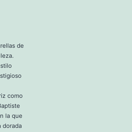
rellas de
leza.
stilo
stigioso
riz como
Baptiste
n la que
a dorada