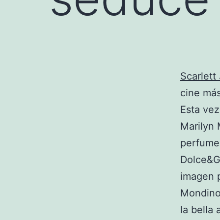
Scarlett
cine má
Esta vez
Marilyn 
perfume
Dolce&Ga
imagen p
Mondino 
la bella