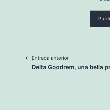
Navegación
Entrada anterior
Delta Goodrem, una bella 
de
entradas