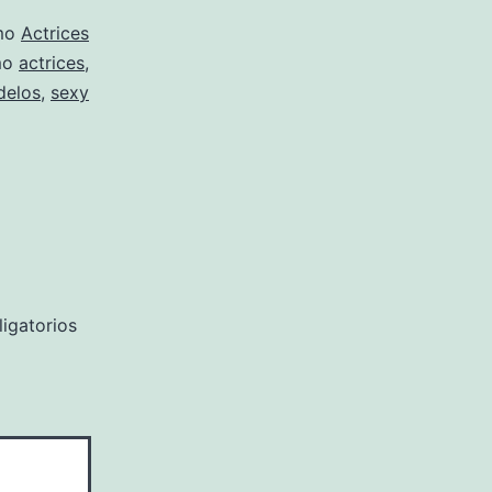
omo
Actrices
mo
actrices
,
elos
,
sexy
igatorios