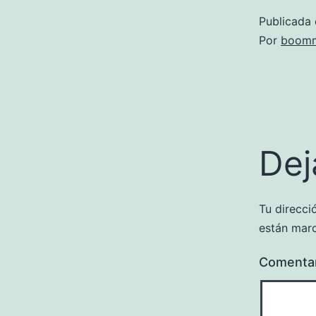
Publicada 
Por
boomm
Dej
Tu direcci
están mar
Comenta