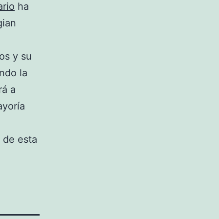
ario
ha
gian
os y su
ndo la
rá a
ayoría
 de esta