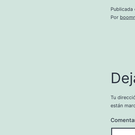
Publicada 
Por
boomm
Dej
Tu direcci
están mar
Comenta