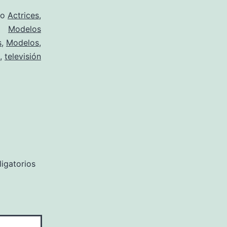
mo
Actrices
,
Modelos
s
,
Modelos
,
,
televisión
igatorios