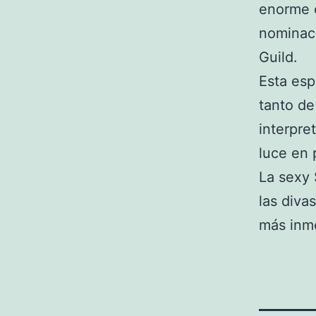
enorme é
nominac
Guild.
Esta es
tanto d
interpre
luce en 
La sexy 
las diva
más inm