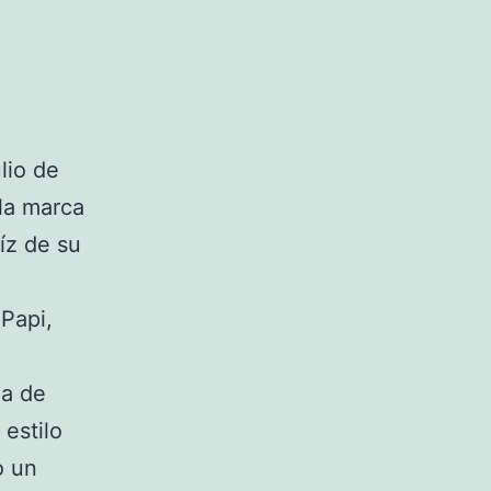
lio de
la marca
íz de su
Papi,
la de
 estilo
o un