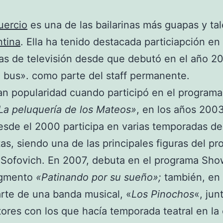
uercio
es una de las bailarinas más guapas y ta
ntina
. Ella ha tenido destacada particiapción en
s de televisión desde que debutó en el año 2
bus». como parte del staff permanente.
n popularidad cuando participó en el programa
La peluquería de los Mateos»
, en los años 200
sde el 2000 participa en varias temporadas de
tas, siendo una de las principales figuras del pr
 Sofovich. En 2007, debuta en el programa Sh
egmento
«Patinando por su sueño»;
también, en 
rte de una banda musical, «
Los Pinochos
«, jun
tores con los que hacía temporada teatral en la