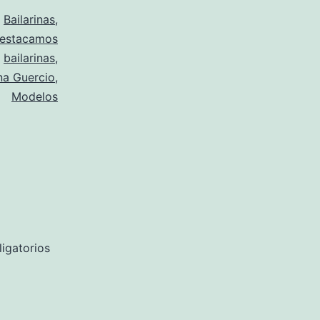
o
Bailarinas
,
estacamos
o
bailarinas
,
na Guercio
,
Modelos
igatorios