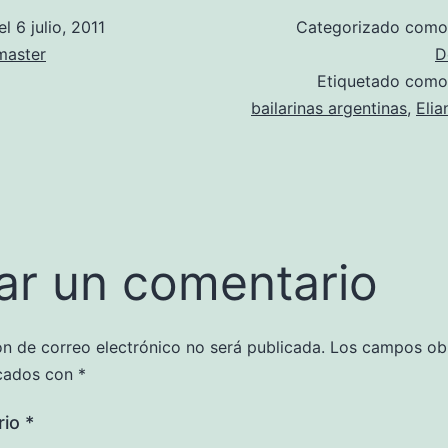
el
6 julio, 2011
Categorizado com
aster
D
Etiquetado com
bailarinas argentinas
,
Elia
ar un comentario
ón de correo electrónico no será publicada.
Los campos obl
cados con
*
rio
*