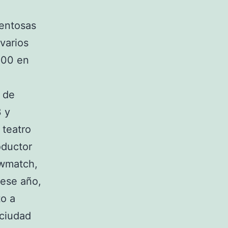
lentosas
 varios
000 en
 de
3 y
 teatro
oductor
owmatch,
ese año,
to a
 ciudad