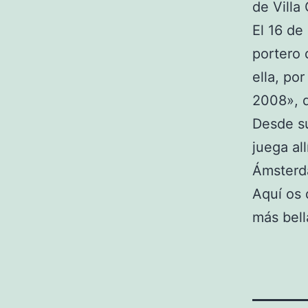
de Villa
El 16 de
portero 
ella, po
2008», 
Desde su
juega al
Ámsterd
Aquí os 
más bell