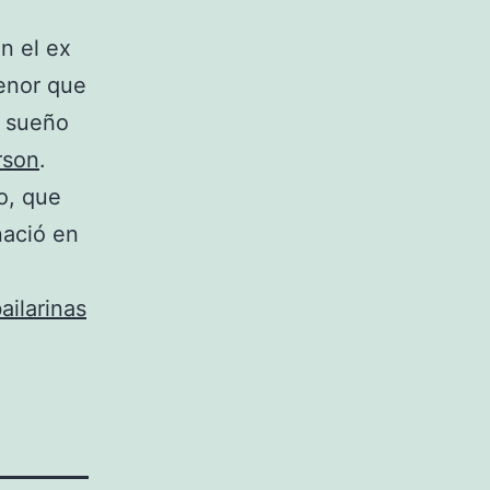
n el ex
enor que
n sueño
rson
.
o, que
nació en
ailarinas