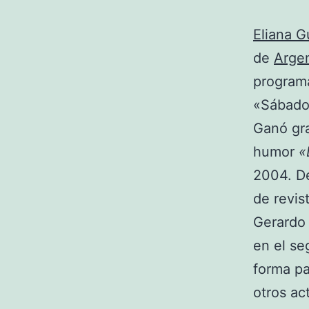
Eliana G
de
Arge
programa
«Sábado 
Ganó gra
humor
«
2004. De
de revis
Gerardo
en el s
forma pa
otros ac