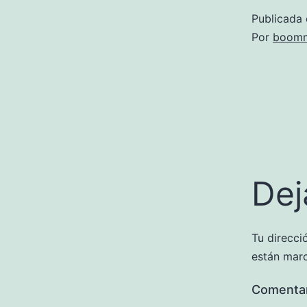
Publicada 
Por
boomm
Dej
Tu direcci
están mar
Comenta