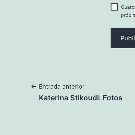
Guard
próxi
Navegación
Entrada anterior
Katerina Stikoudi: Fotos
de
entradas