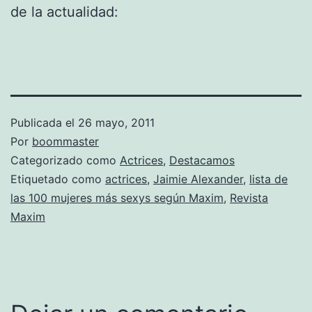
de la actualidad:
Publicada el
26 mayo, 2011
Por
boommaster
Categorizado como
Actrices
,
Destacamos
Etiquetado como
actrices
,
Jaimie Alexander
,
lista de
las 100 mujeres más sexys según Maxim
,
Revista
Maxim