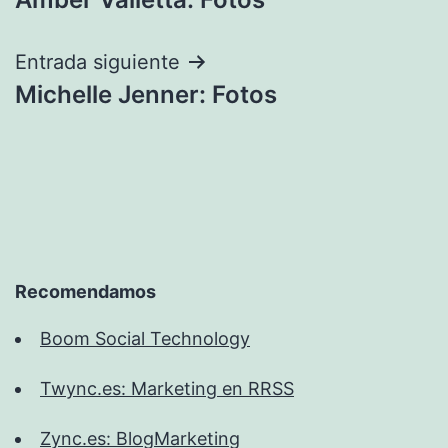
de
entradas
Entrada siguiente
Michelle Jenner: Fotos
Recomendamos
Boom Social Technology
Twync.es: Marketing en RRSS
Zync.es: BlogMarketing